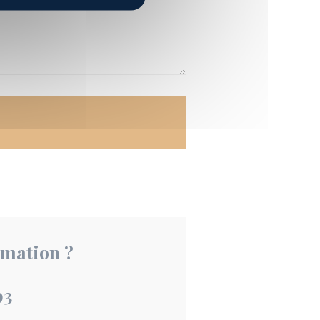
rmation ?
93