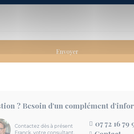
tion ? Besoin d'un complément d'info
07 72 16 79 
Contactez dès à présent
Contact
Franck, votre consultant.