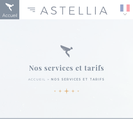
Aller
Panneau de gestion des cookies
au
contenu
Accueil
principal
Nos services et tarifs
ACCUEIL
NOS SERVICES ET TARIFS
Fil
d'Ariane