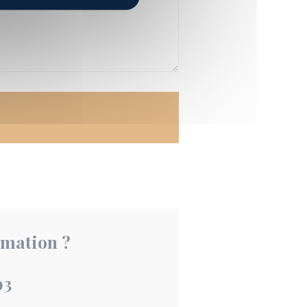
rmation ?
93