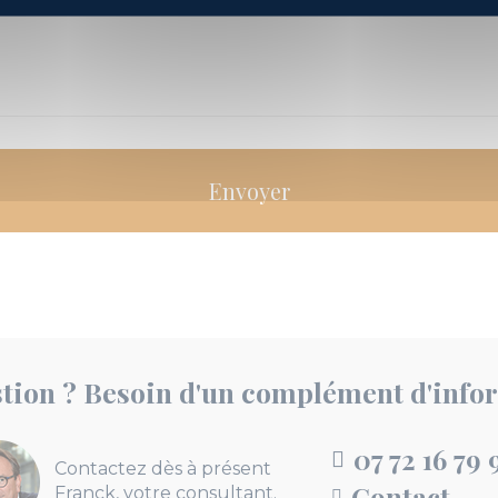
tion ? Besoin d'un complément d'info
07 72 16 79 
Contactez dès à présent
Contact
Franck, votre consultant.