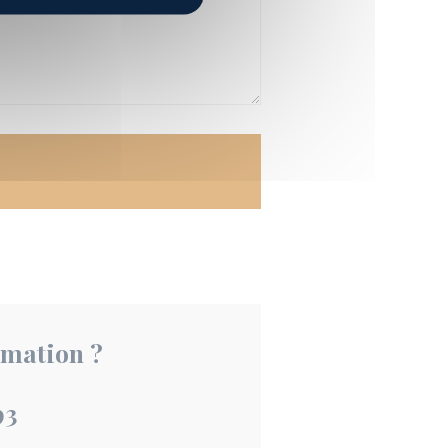
rmation ?
93