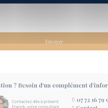
tion ? Besoin d'un complément d'info
07 72 16 79 
Contactez dès à présent
Contact
Franck, votre consultant.