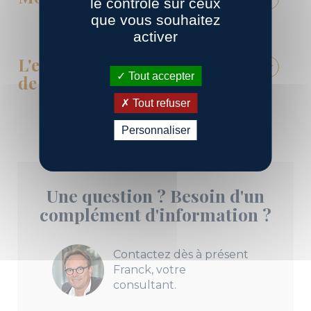
le contrôle sur ceux
que vous souhaitez
activer
L'expertise pour mon véhicule
Tout accepter
de collection
Tout refuser
Personnaliser
Une question ? Besoin d'un
complément d'information ?
Contactez dès à présent
Franck, votre
consultant.