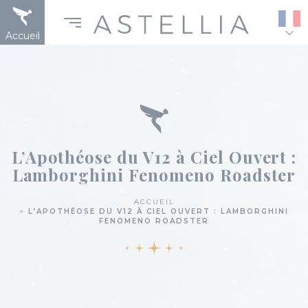
Aller
Panneau de gestion des cookies
au
contenu
Accueil
principal
L’Apothéose du V12 à Ciel Ouvert :
Lamborghini Fenomeno Roadster
ACCUEIL
L’APOTHÉOSE DU V12 À CIEL OUVERT : LAMBORGHINI
Fil
FENOMENO ROADSTER
d'Ariane