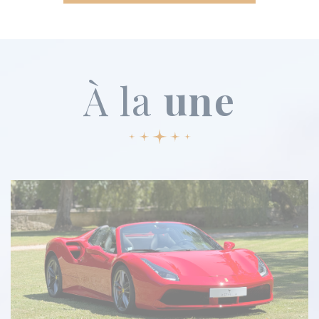
À la
une