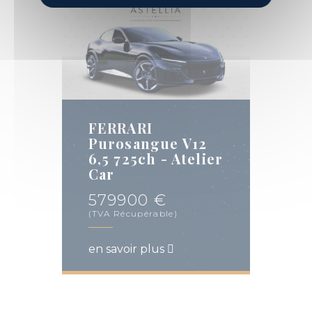
FERRARI
Purosangue V12
6,5 725ch - Atelier
Car
579900 €
(TVA Récupérable)
en savoir plus