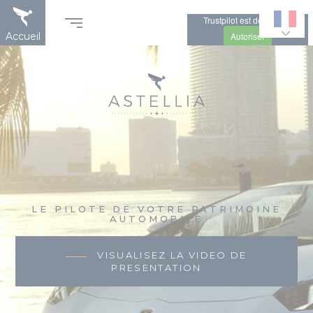
Aller
Panneau de gestion des cookies
au
Trustpilot est désactivé.
contenu
Autoriser
Accueil
principal
LE PILOTE DE VOTRE PATRIMOINE
AUTOMOBILE
VISUALISEZ LA VIDEO DE
PRESENTATION