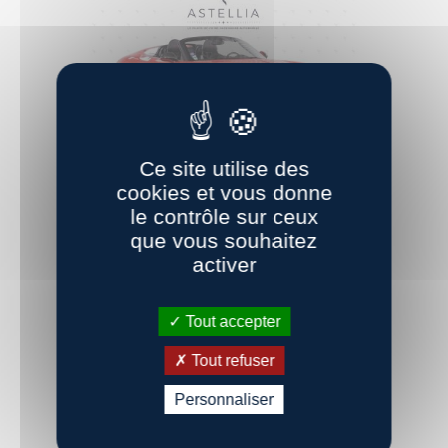
Ce site utilise des
Porsche 911
cookies et vous donne
Speedster (991)
le contrôle sur ceux
4.0 510ch
que vous souhaitez
activer
359900 €
Tout accepter
en savoir plus
Tout refuser
Personnaliser