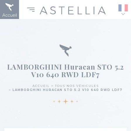
Aller
Panneau de gestion des cookies
au
contenu
Accueil
principal
LAMBORGHINI Huracan STO 5.2
V10 640 RWD LDF7
ACCUEIL
TOUS NOS VÉHICULES
LAMBORGHINI HURACAN STO 5.2 V10 640 RWD LDF7
Fil
d'Ariane