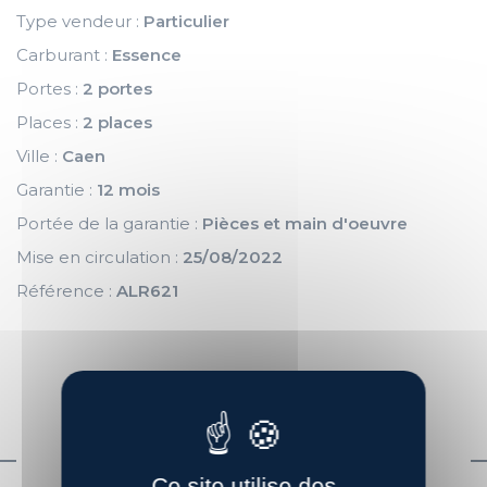
Type vendeur :
Particulier
Carburant :
Essence
Portes :
2 portes
Places :
2 places
Ville :
Caen
Garantie :
12 mois
Portée de la garantie :
Pièces et main d'oeuvre
Mise en circulation :
25/08/2022
Référence :
ALR621
VÉHICULE VISIBLE SUR RENDEZ-
VOUS
Ce site utilise des