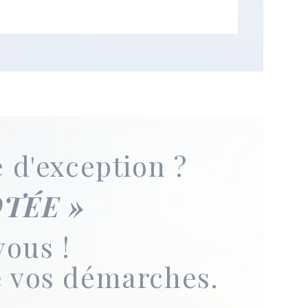
 d'exception ?
OTÉE »
vous !
de vos démarches.