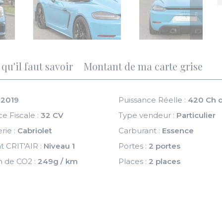
qu'il faut savoir
Montant de ma carte grise
:
2019
Puissance Réelle :
420 Ch d
e Fiscale :
32 CV
Type vendeur :
Particulier
rie :
Cabriolet
Carburant :
Essence
at CRIT'AIR :
Niveau 1
Portes :
2 portes
n de CO2 :
249g / km
Places :
2 places